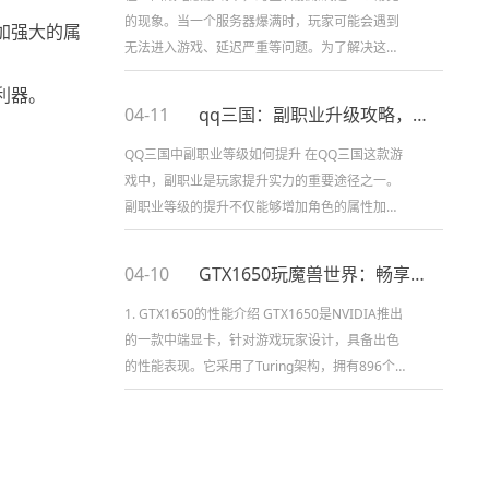
的现象。当一个服务器爆满时，玩家可能会遇到
加强大的属
无法进入游戏、延迟严重等问题。为了解决这些
问题，跨区转服成为了一个常见的解决方案。本
利器。
文将详细介绍如何进行跨区转服操作...
04-11
qq三国：副职业升级攻略，助你快速提升等级
QQ三国中副职业等级如何提升 在QQ三国这款游
戏中，副职业是玩家提升实力的重要途径之一。
副职业等级的提升不仅能够增加角色的属性加
成，还能解锁更多的技能和特殊能力。本文将从
随机8-20个方面详细阐述如何...
04-10
GTX1650玩魔兽世界：畅享极致游戏乐趣
1. GTX1650的性能介绍 GTX1650是NVIDIA推出
的一款中端显卡，针对游戏玩家设计，具备出色
的性能表现。它采用了Turing架构，拥有896个
CUDA核心和4GB GDDR5显存。相较于...