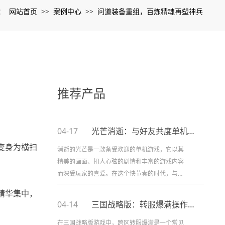
网站首页
案例中心
问道装备重组，百炼精魂再塑神兵
：
>>
>>
推荐产品
04-17
光芒消逝：与好友共度单机游戏时光
变身为横扫
消逝的光芒是一款备受欢迎的单机游戏，它以其
精美的画面、扣人心弦的剧情和丰富的游戏内容
而深受玩家的喜爱。在这个快节奏的时代，与朋
友一起玩单机游戏成为了一种难得的放松方式。
精华集中，
本文将详细介绍如何与朋友一起玩消...
04-14
三国战略版：转服爆满操作指南
在三国战略版游戏中，跨区转服爆满是一个常见