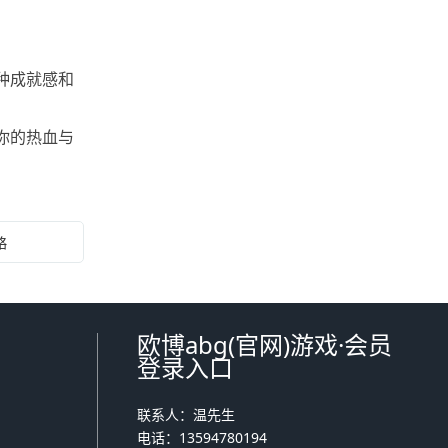
种成就感和
你的热血与
略
欧博abg(官网)游戏·会员
登录入口
联系人：温先生
电话：13594780194